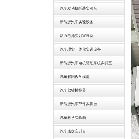
汽车发动机拆装实验台
新能源汽车实验设备
动力电池实训室设备
汽车理实一体化实训设备
新能源汽车电机驱动系统实训室
汽车解剖教学模型
汽车驾驶模拟器
新能源汽车部件实训台
汽车教学实验箱
汽车底盘实训台