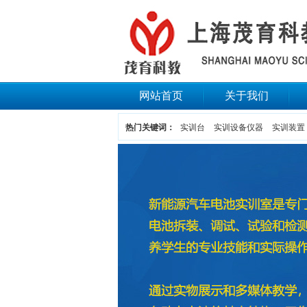
网站首页
关于我们
热门关键词：
实训台
实训设备仪器
实训装置