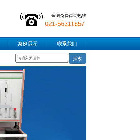
全国免费咨询热线
021-56311657
案例展示
联系我们