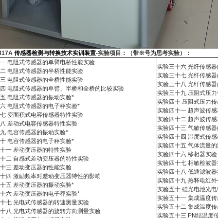
317A
传感器检测与转换技术实训装置
-
实验项目：（带※号为思考实验）：
一 电阻式传感器的单臂电桥性能实验
实验三十六 光纤传感
二 电阻式传感器的半桥性能实验
实验三十七 光纤传感
三 电阻式传感器的全桥性能实验
实验三十八 光纤传感
四 电阻式传感器的单臂、半桥和全桥的比较实验
实验三十九 压阻式压
五 电阻式传感器的振动实验*
实验四十 压阻式压力传
六 电阻式传感器的电子秤实验*
实验四十一 超声波传
七 变面积式电容传感器特性实验
实验四十二 超声波传感
八 差动式电容传感器特性实验
实验四十三 气敏传感
九 电容传感器的振动实验*
实验四十四 湿度式传
十 电容传感器的电子秤实验*
实验四十五 气体流量的
十一 差动变压器的特性实验
实验四十六 移相器实验
十二 自感式差动变压器的特性实验
实验四十七 相敏检波器
十三 差动变压器的性能实验
实验四十八 低通滤波器
十四 激励频率对差动变压器特性的影响
实验四十九 热释电红
十五 差动变压器的振动实验*
实验五十 硅光电池光
十六 差动变压器的电子秤实验*
实验五十一 集成温度传
十七 光电式传感器的转速测量实验
实验五十二 集成温度传
十八 光电式传感器的旋转方向测量实验
实验五十三 PN结温度