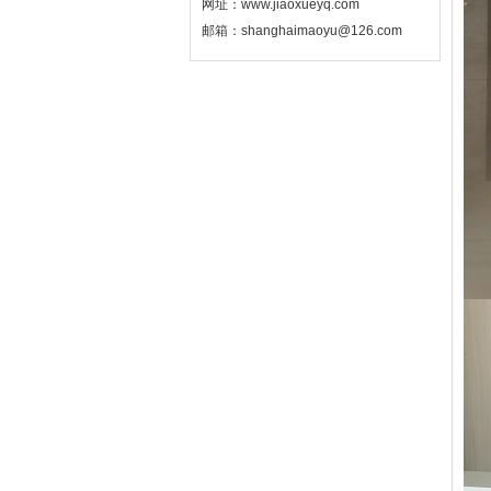
网址：www.jiaoxueyq.com
邮箱：shanghaimaoyu@126.com