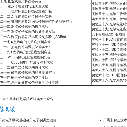
十九 接近式霍尔传感器实验
实验五十四 正温热敏
二十 霍尔传感器的转速测量实验
实验五十五 负温热敏
二十一 霍尔传感器的振动测量实验
实验五十六 光敏二极
二十二 涡流传感器的位移特性实验
实验五十七 光敏三极
二十三 被测体材质对涡流传感器特性的影响实验
实验五十八 光敏电阻特
二十四 涡流式传感器的振动实验
实验五十九 光敏电阻应
二十五 涡流式传感器的转速测量实验
以下是增强型实验项目
二十六 温度传感器及温度控制实验（AD590）
实验六十 PSD位置传
二十七 K型热电偶的温度控制实验
实验六十一 PSD位置
二十八 热电偶冷端温度补偿实验*
实验六十二 PSD位置
二十九 E型热电偶的温度控制实验
实验六十三 扭矩传感
三十 Pt100铂电阻的温度控制实验
实验六十四 扭矩传感
三十一 Cu50铜电阻的温度控制实验
实验六十五 光栅传感
三十二 磁电式传感器的特性实验
实验六十六 光栅传感
三十三 磁电式传感器的转速测量实验
实验六十七 CCD图像
三十四 磁电式传感器的应用实验*
实验六十八 光学系统对
三十五 压电加速度式传感器的特性实验
一篇：
天水师范学院环境实验室设备
荐阅读
开封电子学院基础电工电子实训室项目
日照市职业技术