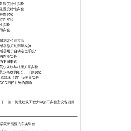
电阻温度特性实验
电阻温度特性实验
管特性实验
管特性实验
性实验
用实验
感器测定位置实验
传感器微振动测量实验
传感器用于自动定位系统*
器的性能实验
器的不同形式
器莫尔条纹与相距关系实验
器莫尔条纹的细分、计数实验
传感器线（圆）径测量实验
CCD测径系统的影响
下一篇：
河北建筑工程大学热工实验室设备项目
学院新能源汽车实训台