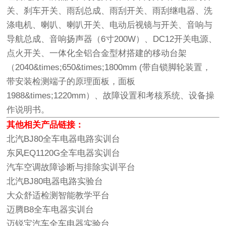
关、刹车开关、雨刮总成、雨刮开关、雨刮继电器、洗
涤电机、喇叭、喇叭开关、电动后视镜与开关、音响与
导航总成、音响扬声器（6寸200W）、DC12开关电源、
点火开关、一体化全铝合金型材搭建的移动台架
（2040&times;650&times;1800mm (带自锁脚轮装置，
带安装检测端子的原理面板，面板
1988&times;1220mm）、故障设置和考核系统、设备操
作说明书。
其他相关产品链接：
北汽BJ80全车电器电路实训台
东风EQ1120G全车电器实训台
汽车空调故障诊断与排除实训平台
北汽BJ80电器电路实验台
大众舒适检测智能教学平台
迈腾B8全车电器实训台
迈锐宝汽车全车电器实验台