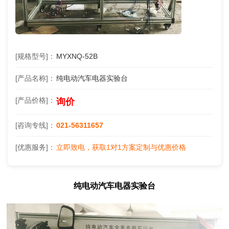
[规格型号]：
MYXNQ-52B
[产品名称]：
纯电动汽车电器实验台
[产品价格]：
询价
[咨询专线]：
021-56311657
[优惠服务]：
立即致电，获取1对1方案定制与优惠价格
纯电动汽车电器实验台