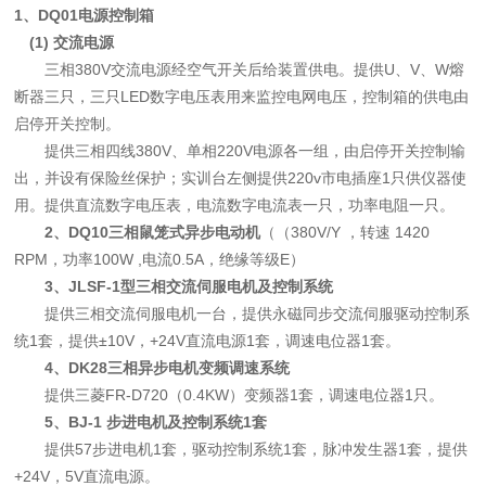
1、DQ01电源控制
箱
(1) 交流电源
三相
380V交流电源经空气开关后给装置供电
。提供
U、V、W熔
断器
三只，
三只LED数字电压表用来
监控电网电压，控制
箱
的供电由
启停开关控制。
提供三相四线380V、单相220V电源各一组，由启停开关控制输
出，并设有保险丝保护；
实训台左侧提供
220v市电插座
1
只供仪器使
用。
提供直流数字电压表，电流数字电流表一只，功率电阻一只。
2
、DQ10
三相鼠笼式异步电动机
（（
38
0V/
Y
，转速 1420
RPM，功率100W ,电流0.5A，绝缘等级E）
3
、JLSF-1型三相交流伺服电机及控制系统
提供三相
交流
伺服电机一台，提供永磁同步
交流
伺服驱动控制系
统1套
，提供
±10V，+24V直流电源1套，调速电位器1套。
4
、
DK28
三相
异步电机变频调速
系统
提供三菱
FR-D720（0.4KW）变频器1套，调速电位器1只。
5
、
BJ-1
步进电机及控制系统
1套
提供
57步进电机1套，驱动控制系统1套，脉冲发生器1套，提供
+24V，5V直流电源。