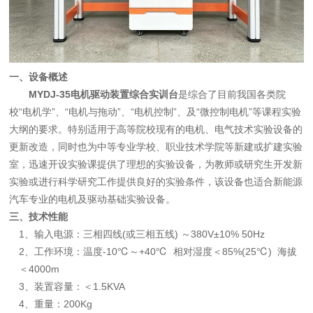
一、
设备
概述
MYDJ-35
电
机
驱动装置
综合实训台
是综合了目前我国
各类
院
校“电机学”、“电机与拖动”、“电机控制”、及“微控制电机”等课程实验
大纲的要求。特别适用于高等院校现有的电机、电气技术实验设备的
更新改造，同时也为中等专业学校、职业技术学院等新建或扩建实验
室，迅速开设实验课提供了理想的实验设备，为教师或研究生开发新
实验或进行科学研究工作提供良好的实验条件
，该设备也适合新能源
汽车专业的电机及驱动基础实验设备
。
三、技术性能
1、输入电源：三相四线(或三相五线) ～380V±10% 50Hz
2、工作环境：温度-10℃～+40℃ 相对湿度＜85%(25℃) 海拔
＜4000m
3、装置容量：＜1.5KVA
4、重量：
20
0Kg