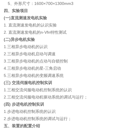
5、外形尺寸：1
600
×70
0
×1
300m
m3
四、实验项目
(一)
直流
测速发
电机实验
1.
直流
测速发
电机的认识实验
2
.
直流
测速发
电机的
n-Vfn特性测试
(二)
异步电机实验
1.
三相
异步电动机的认识
2.三相异步电动机启动与调速
3
.三相异步电动机
的点动与自锁控制
4.
三相异步电动机
的星
-三角启动
5
.三相异步电动机
的
变频调速系统
(
三
)
交流伺服
电机控制实训
1.三相交流伺服电动机控制系统的认识
2.三相交流伺服电动机驱动系统的调试与运行；
(
四
)
步进
电机控制实训
1.步进电动机控制系统的认识
2.步进电动机控制系统的调试与运行；
五、装置的
配置介绍