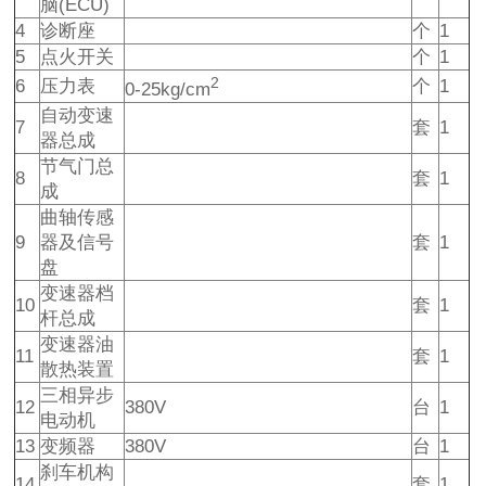
脑(ECU)
4
诊断座
个
1
5
点火开关
个
1
2
6
压力表
个
1
0-25kg/cm
自动变速
7
套
1
器总成
节气门总
8
套
1
成
曲轴传感
9
器及信号
套
1
盘
变速器档
10
套
1
杆总成
变速器油
11
套
1
散热装置
三相异步
12
380V
台
1
电动机
13
变频器
380V
台
1
刹车机构
14
套
1