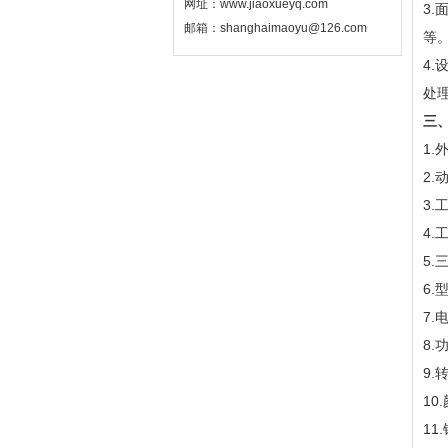
网址：www.jiaoxueyq.com
3
邮箱：shanghaimaoyu@126.com
等
4
处
三
1.
2.
3.
4.
5.
6.
7.
8.
9.
10
11