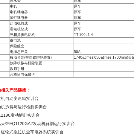
喷水壶
原车
喇叭
原车
喇叭继电器
原车
雾灯继电器
原车
起动机总成
原车
发电机总成
原车
三相异步电动机
YT 100L1-4
蓄电池
保险丝盒
电源总开关
50A
移动台架(带自锁脚轮装置)
1740&times;650&times;1700mm(长&
故障模拟与排除装置
教师手册
合格证与保修卡
他相关产品链接：
拉机自动变速箱实训台
动机拆装与运行检测实训台
2190发动解剖实训台
天锦EQ1120GA2发动机解剖运行实训台
方红轮式拖拉机全车电器系统实训台