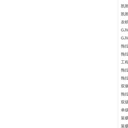
凯斯
凯
农
GJ
GJ
拖
拖
工
拖
拖
双
拖
双
单
装
装