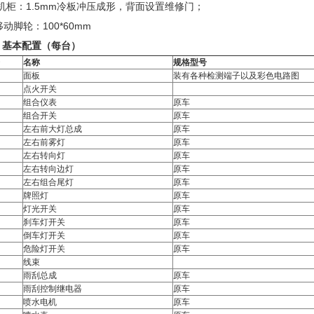
.机柜：1.5mm冷板冲压成形，背面设置维修门；
移动脚轮：100*60mm
、基本配置（每台）
名称
规格型号
面板
装有各种检测端子以及彩色电路图
点火开关
组合仪表
原车
组合开关
原车
左右前大灯总成
原车
左右前雾灯
原车
左右转向灯
原车
左右转向边灯
原车
左右组合尾灯
原车
牌照灯
原车
灯光开关
原车
刹车灯开关
原车
倒车灯开关
原车
危险灯开关
原车
线束
雨刮总成
原车
雨刮控制继电器
原车
喷水电机
原车