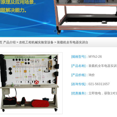
页
产品介绍
>
农机工程机械实验室设备
> 装载机全车电器实训台
[规格型号]：
MYNJ-26
[产品名称]：
装载机全车电器实训
[产品价格]：
询价
[咨询专线]：
021-56311657
[优惠服务]：
立即致电，获取1对