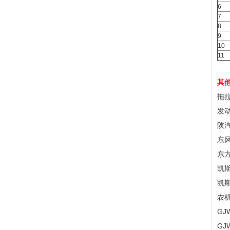
6
7
8
9
10
11
其
拖
发
陕汽
东风
东
凯斯
凯
农
GJ
GJ