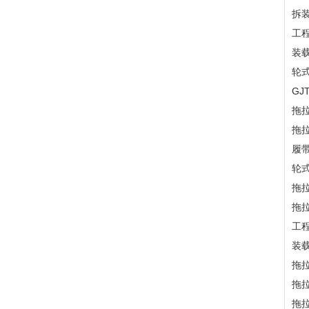
拆
工
装
轮
GJ
拖
拖
履
轮
拖
拖
工
装
拖
拖
拖