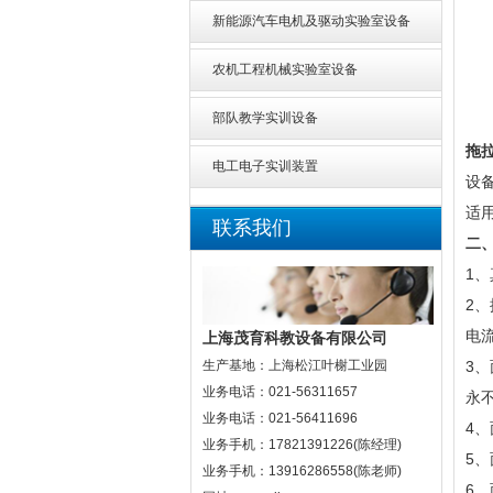
新能源汽车电机及驱动实验室设备
农机工程机械实验室设备
部队教学实训设备
拖
电工电子实训装置
设
适
联系我们
二
1
2
电
上海茂育科教设备有限公司
3
生产基地：上海松江叶榭工业园
业务电话：021-56311657
永
业务电话：021-56411696
4
业务手机：17821391226(陈经理)
5
业务手机：13916286558(陈老师)
6