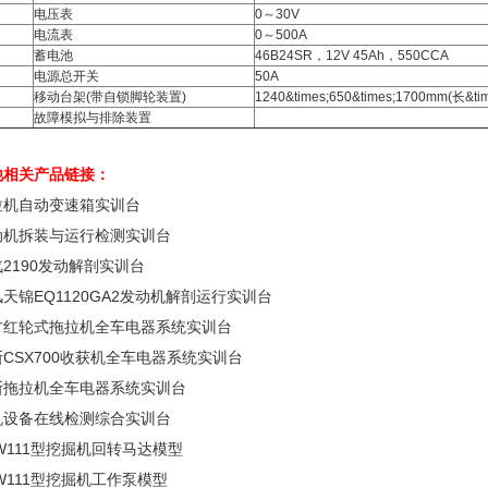
电压表
0～30V
电流表
0～500A
蓄电池
46B24SR，12V 45Ah，550CCA
电源总开关
50A
移动台架(带自锁脚轮装置)
1240&times;650&times;1700mm(长&ti
故障模拟与排除装置
他相关产品链接：
拉机自动变速箱实训台
动机拆装与运行检测实训台
2190发动解剖实训台
天锦EQ1120GA2发动机解剖运行实训台
方红轮式拖拉机全车电器系统实训台
CSX700收获机全车电器系统实训台
斯拖拉机全车电器系统实训台
机设备在线检测综合实训台
W111型挖掘机回转马达模型
W111型挖掘机工作泵模型