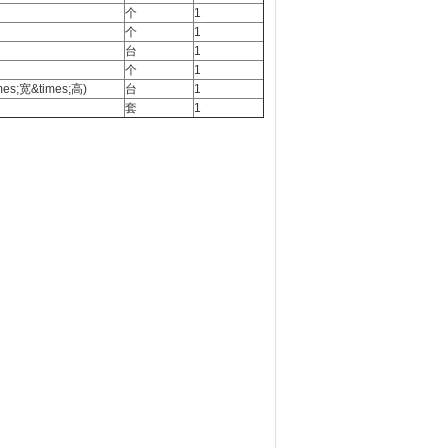
个
1
个
1
台
1
个
1
mes;宽&times;高)
台
1
套
1