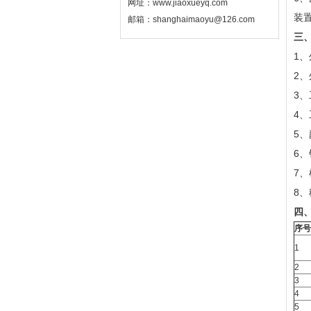
网址：www.jiaoxueyq.com
装
邮箱：shanghaimaoyu@126.com
三
1、
2、
3、
4、
5、
6、
7
8、
四、
序号
1
2
3
4
5