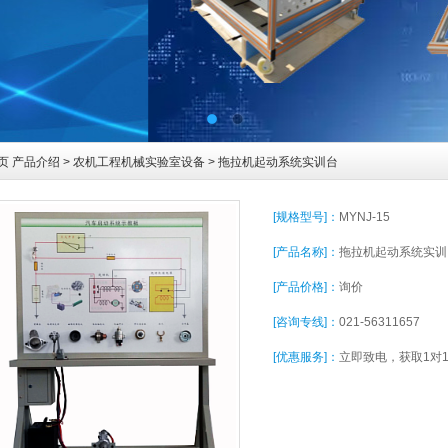
页
产品介绍
>
农机工程机械实验室设备
> 拖拉机起动系统实训台
[规格型号]：
MYNJ-15
[产品名称]：
拖拉机起动系统实训
[产品价格]：
询价
[咨询专线]：
021-56311657
[优惠服务]：
立即致电，获取1对