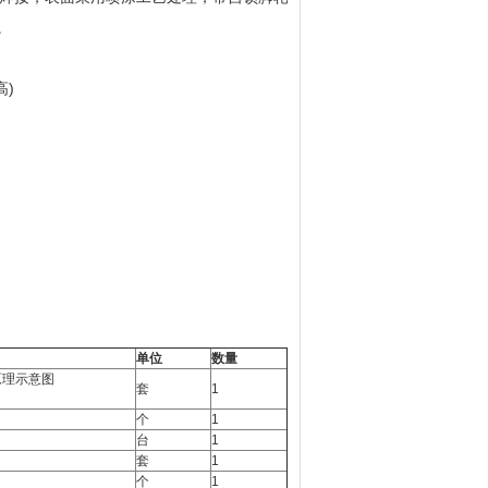
。
高)
单位
数量
原理示意图
套
1
个
1
台
1
套
1
个
1