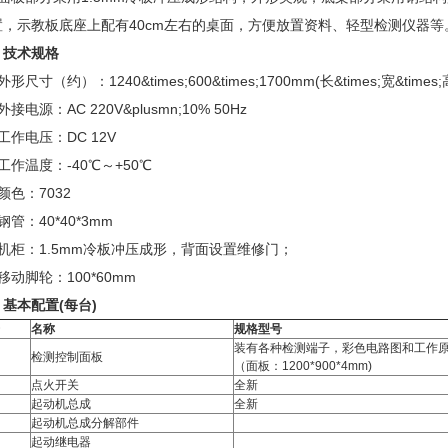
置，示教板底座上配有40cm左右的桌面，方便放置资料、轻型检测仪器等
、技术规格
外形尺寸（约）：1240&times;600&times;1700mm(长&times;宽&times;
外接电源：AC 220V&plusmn;10% 50Hz
工作电压：DC 12V
工作温度：-40℃～+50℃
颜色：7032
钢管：40*40*3mm
、机柜：1.5mm冷板冲压成形，背面设置维修门；
移动脚轮：100*60mm
基本配置(每台)
名称
规格型号
装有各种检测端子，彩色电路图和工作
检测控制面板
（面板：1200*900*4mm)
点火开关
全新
起动机总成
全新
起动机总成分解部件
起动继电器