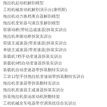
拖拉机起动机解剖模型
工程机械发动机解剖演示台(康明斯)
拖拉机动力换档离合器解剖模型
拖拉机变矩器与液压泵解剖模型
双驱动桥(带轮边减速器)拆装实训台
拖拉机单驱动桥拆装实训台
双级主减速器(带差速器)拆装实训台
单级主减速器(带差速器)拆装实训台
装载机7档手动变速器拆装实训台
装载机9档自动变速器拆装实训台
装载机自动变速器带拆装翻转实训台
工农12型手扶拖拉机变速箱带拆装翻转实训台
拖拉机变速器带拆装翻转实训台
拖拉机差速器主减速器拆装实训台
拆装拖拉机柴油发动机附翻转架
工程机械全车电器带空调系统综合实训台