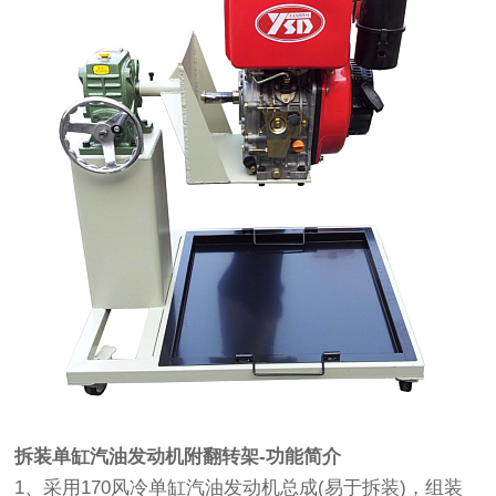
拆装单缸汽油发动机附翻转架
-
功能简介
1、采用170风冷单缸汽油发动机总成(易于拆装)，组装