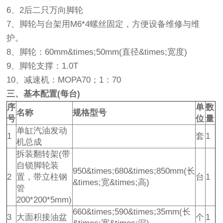
6、2后二只万向脚轮
7、脚轮与台架用M6*4螺丝固定，方便设备维修与维
护。
8、脚轮：60mm&times;50mm(直径&times;宽度)
9、脚轮支撑：1.0T
10、减速机：MOPA70；1：70
三、基本配置(每台)
序
单
数
名称
规格型号
号
位
量
单缸汽油发动
1
套
1
机总成
拆装翻转架(带
自锁脚轮装
950&times;680&times;850mm(长
2
置，带立柱钢
台
1
&times;宽&times;高)
管
200*200*5mm)
660&times;590&times;35mm(长
3
大面积接油盆
个
1