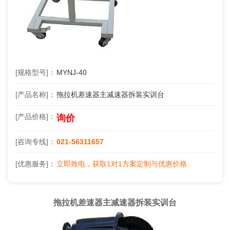
[规格型号]：
MYNJ-40
[产品名称]：
拖拉机差速器主减速器拆装实训台
[产品价格]：
询价
[咨询专线]：
021-56311657
[优惠服务]：
立即致电，获取1对1方案定制与优惠价格
拖拉机差速器主减速器拆装实训台