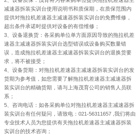
2、设备质保：茂育将为各采购单位提供拖拉机差速器主
减速器拆装实训台使用说明书和质保期，在质保范围内
提供对拖拉机差速器主减速器拆装实训台的免费维修，
超出条件承诺时提供对设备的有偿维修；
3、设备退换货：各采购单位单方面原因导致的拖拉机差
速器主减速器拆装实训台选型错误或设备购买数量错
误，造成拖拉机差速器主减速器拆装实训台的退换货要
求，将不被接受；
4、设备货期：对拖拉机差速器主减速器拆装实训台的发
货期为参考值，如您需要了解拖拉机差速器主减速器拆
装实训台的精确货期，请与上海茂育公司的销售人员联
系；
5、咨询电话：如各采购单位对拖拉机差速器主减速器拆
装实训台有任何疑问，请致电：021-56311657 ,我们将由
专业技术人员为您提供有关拖拉机差速器主减速器拆装
实训台的技术咨询；