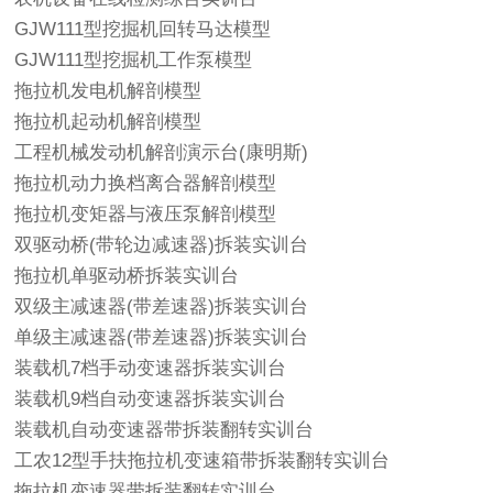
GJW111型挖掘机回转马达模型
GJW111型挖掘机工作泵模型
拖拉机发电机解剖模型
拖拉机起动机解剖模型
工程机械发动机解剖演示台(康明斯)
拖拉机动力换档离合器解剖模型
拖拉机变矩器与液压泵解剖模型
双驱动桥(带轮边减速器)拆装实训台
拖拉机单驱动桥拆装实训台
双级主减速器(带差速器)拆装实训台
单级主减速器(带差速器)拆装实训台
装载机7档手动变速器拆装实训台
装载机9档自动变速器拆装实训台
装载机自动变速器带拆装翻转实训台
工农12型手扶拖拉机变速箱带拆装翻转实训台
拖拉机变速器带拆装翻转实训台